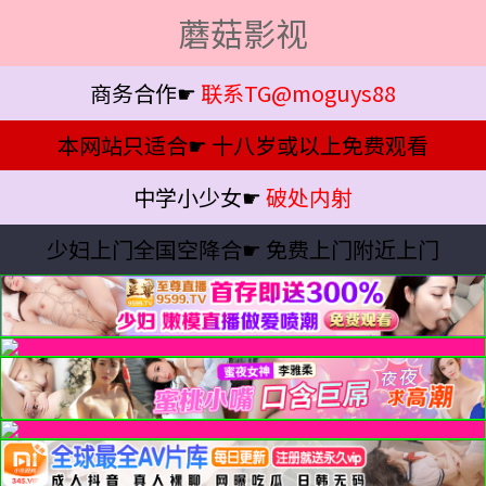
蘑菇影视
商务合作☛
联系TG@moguys88
本网站只适合☛
十八岁或以上免费观看
中学小少女☛
破处内射
少妇上门全国空降合☛
免费上门附近上门