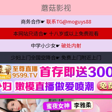
蘑菇影视
商务合作☛
联系TG@moguys88
本网站只适合☛
十八岁或以上免费观看
中学小少女☛
破处内射
少妇上门全国空降合☛
免费上门附近上门