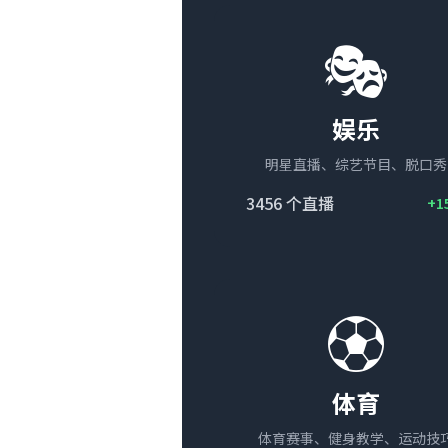
🎭
娱乐
明星直播、综艺节目、脱口秀
3456
个直播
+1
⚽
体育
体育赛事、健身教学、运动技