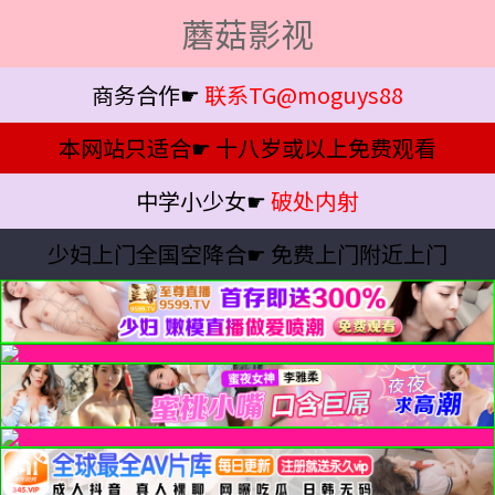
蘑菇影视
商务合作☛
联系TG@moguys88
本网站只适合☛
十八岁或以上免费观看
中学小少女☛
破处内射
少妇上门全国空降合☛
免费上门附近上门