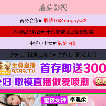
蘑菇影视
商务合作☛
联系TG@moguys88
本网站只适合☛
十八岁或以上免费观看
中学小少女☛
破处内射
少妇上门全国空降合☛
免费上门附近上门