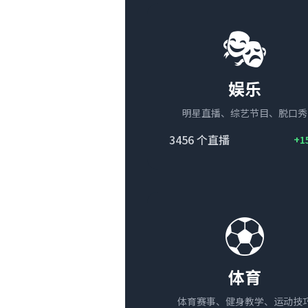
🎭
娱乐
明星直播、综艺节目、脱口秀
3456
个直播
+1
⚽
体育
体育赛事、健身教学、运动技