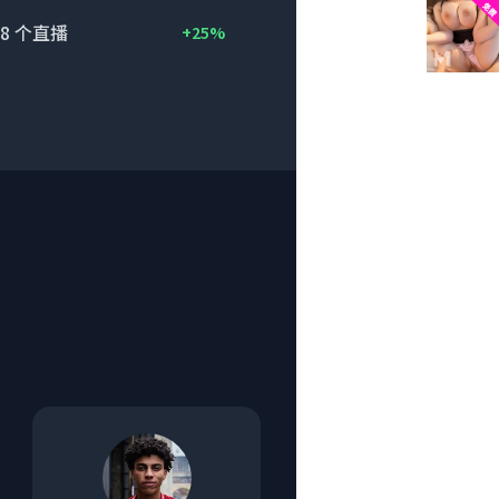
8
个直播
+25%