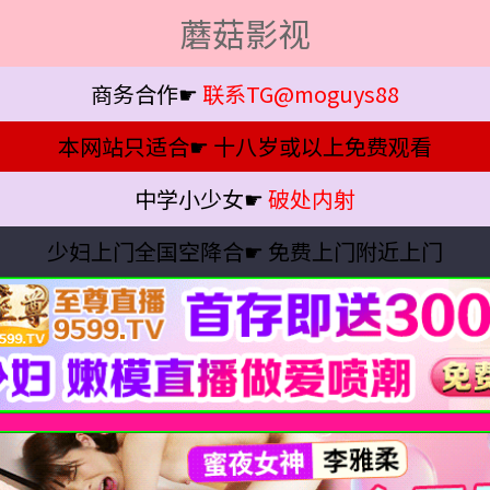
蘑菇影视
商务合作☛
联系TG@moguys88
本网站只适合☛
十八岁或以上免费观看
中学小少女☛
破处内射
少妇上门全国空降合☛
免费上门附近上门