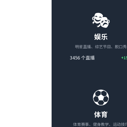
🎭
娱乐
明星直播、综艺节目、脱口秀
3456
个直播
+1
⚽
体育
体育赛事、健身教学、运动技